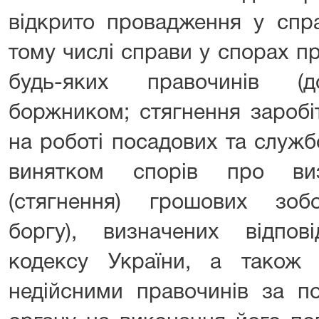
відкрито провадження у спра
тому числі справи у спорах п
будь-яких правочинів (до
боржником; стягнення заробі
на роботі посадових та служб
винятком спорів про ви
(стягнення) грошових зобо
боргу), визначених відпо
кодексу України, а також
недійсними правочинів за п