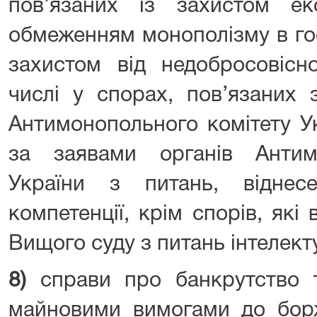
пов’язаних із захистом еко
обмеженням монополізму в гос
захистом від недобросовісно
числі у спорах, пов’язаних
Антимонопольного комітету У
за заявами органів Антим
України з питань, відне
компетенції, крім спорів, які 
Вищого суду з питань інтелект
8)
справи про банкрутство 
майновими вимогами до борж