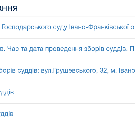
ання
Господарського суду Івано-Франківської о
. Час та дата проведення зборів суддів. П
орів суддів: вул.Грушевського, 32, м. Іван
уддів
уддів