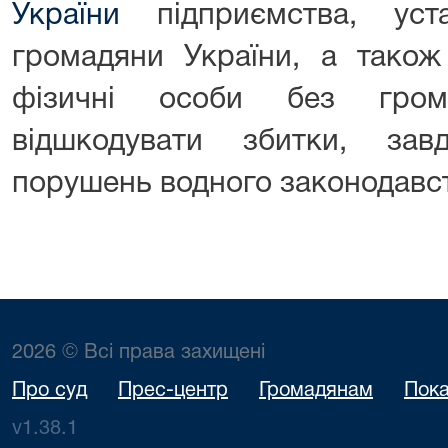
України
підприємства, уста
громадяни України, а також
фізичні особи без грома
відшкодувати збитки, зав
порушень водного законодавст
2026 © Всі права захищені
Про суд
Прес-центр
Громадянам
Пока
v1.38.1