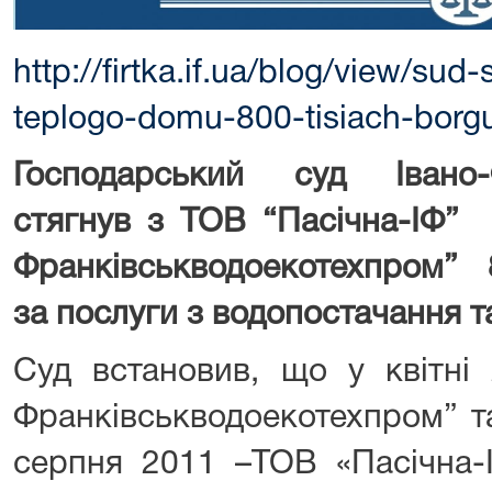
http://firtka.if.ua/blog/view/sud
teplogo-domu-800-tisiach-borg
Господарський суд Івано-
стягнув з ТОВ “Пасічна-ІФ” 
Франківськводоекотехпром” 
за послуги з водопостачання т
Суд встановив, що у квітні
Франківськводоекотехпром” т
серпня 2011 –ТОВ «Пасічна-І