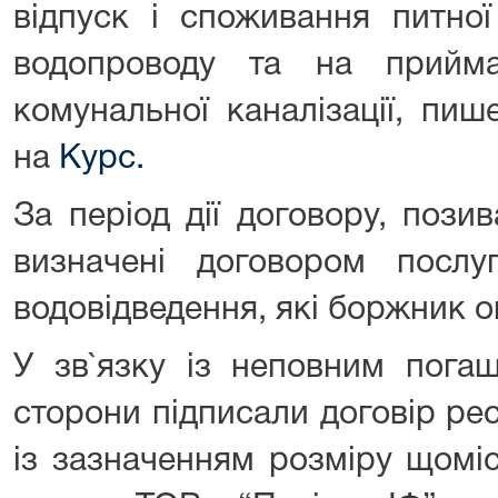
відпуск і споживання питно
водопроводу та на прийм
комунальної каналізації, пи
на
Курс.
За період дії договору, пози
визначені договором послу
водовідведення, які боржник 
У зв`язку із неповним погаш
сторони підписали договір ре
із зазначенням розміру щомі