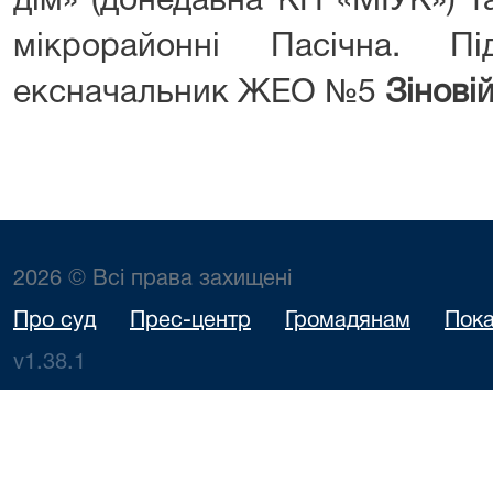
дім» (донедавна КП «МІУК») т
мікрорайонні Пасічна. Пі
ексначальник ЖЕО №5
Зінові
2026 © Всі права захищені
Про суд
Прес-центр
Громадянам
Пока
v1.38.1