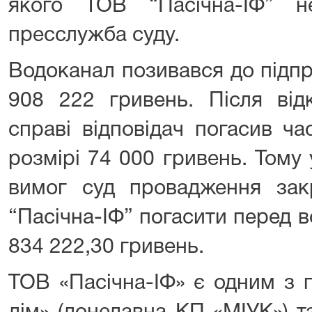
якого ТОВ “Пасічна-ІФ” н
пресслужба суду.
Водоканал позивався до підп
908 222 гривень. Після від
справі відповідач погасив ча
розмірі 74 000 гривень. Тому
вимог суд провадження зак
“Пасічна-ІФ” погасити перед 
834 222,30 гривень.
ТОВ «Пасічна-ІФ» є одним з 