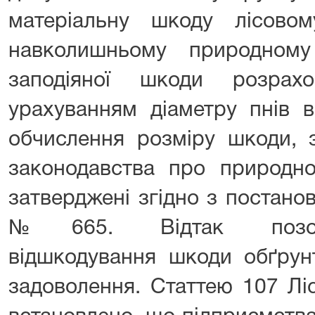
матеріальну шкоду лісово
навколишньому природному
заподіяної шкоди розрах
урахуванням діаметру пнів в
обчислення розміру шкоди, 
законодавства про природно
затверджені згідно з постано
№665. Відтак позо
відшкодування шкоди обґрун
задоволення. Статтею 107 Лі