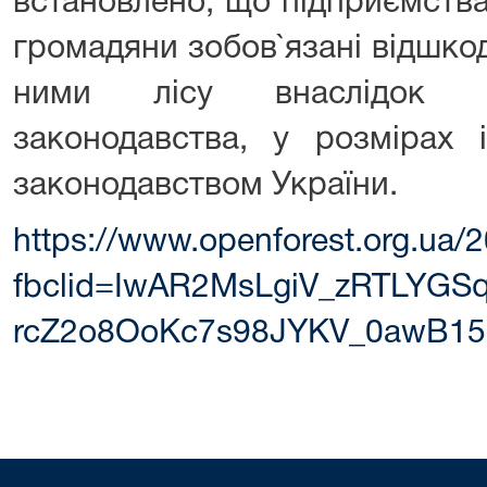
встановлено, що підприємства, 
громадяни зобов`язані відшко
ними лісу внаслідок п
законодавства, у розмірах 
законодавством України.
https://www.openforest.org.ua/
fbclid=IwAR2MsLgiV_zRTLYGSq
rcZ2o8OoKc7s98JYKV_0awB1