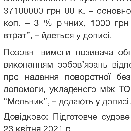
37100000 грн 00 к. – основно
коп. – 3 % річних, 1000 грн
втрат”, – йдеться у дописі.
Позовні вимоги позивача об
виконанням зобов’язань відп
про надання поворотної безв
допомоги, укладеного між Т
“Мельник”, – додають у дописі
Довідково: Підготовче судове
23 квітня 2021 р.