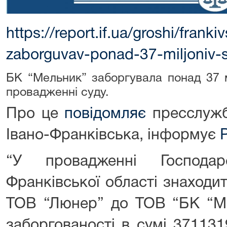
https://report.if.ua/groshi/frank
zaborguvav-ponad-37-miljoniv-s
БК “Мельник” заборгувала понад 37 
провадженні суду.
Про це
повідомляє
пресслужб
Івано-Франківська, інформує
“У провадженні Господар
Франківської області знаходи
ТОВ “Люнер” до ТОВ “БК “Ме
заборгованості в сумі 371131