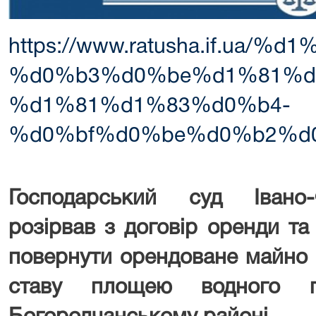
https://www.ratusha.if
%d0%b3%d0%be%d1%81%d
%d1%81%d1%83%d0%b4-
%d0%bf%d0%be%d0%b2%d
Господарський суд Івано-
розірвав з договір оренди та
повернути орендоване майно –
ставу площею водного 