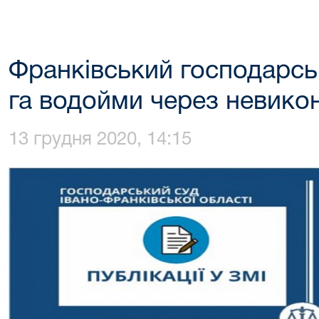
Франківський господарсь
га водойми через невико
13 грудня 2020, 14:15