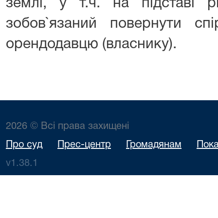
землі, у т.ч. на підставі 
зобов`язаний повернути спі
орендодавцю (власнику).
2026 © Всі права захищені
Про суд
Прес-центр
Громадянам
Пока
v1.38.1