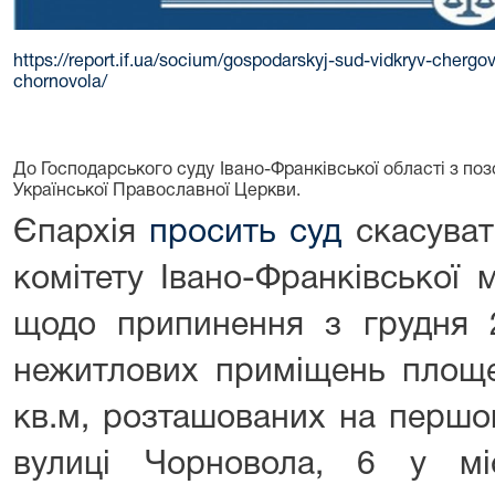
https://report.if.ua/socium/gospodarskyj-sud-vidkryv-che
chornovola/
До Господарського суду Івано-Франківської області з по
Української Православної Церкви.
Єпархія
просить суд
скасуват
комітету Івано-Франківської 
щодо припинення з грудня 
нежитлових приміщень площе
кв.м, розташованих на першом
вулиці Чорновола, 6 у міст