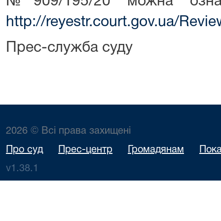
№909/195/20 можна озна
http://reyestr.court.gov.ua/Rev
Прес-служба суду
2026 © Всі права захищені
Про суд
Прес-центр
Громадянам
Пока
v1.38.1