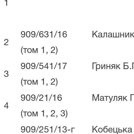
1
909/631/16
Калашник
2
(том 1, 2)
909/541/17
Гриняк Б.
3
(том 1, 2)
909/21/16
Матуляк П
4
(том 1, 2, 3)
909/251/13-г
Кобецька