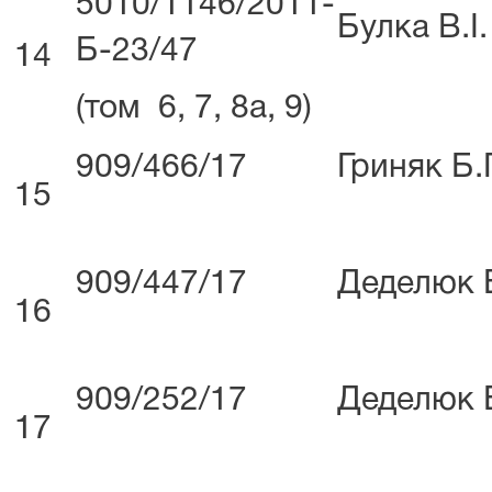
5010/1146/2011-
Булка В.І.
Б-23/47
14
(том 6, 7, 8а, 9)
909/466/17
Гриняк Б.
15
909/447/17
Деделюк 
16
909/252/17
Деделюк 
17