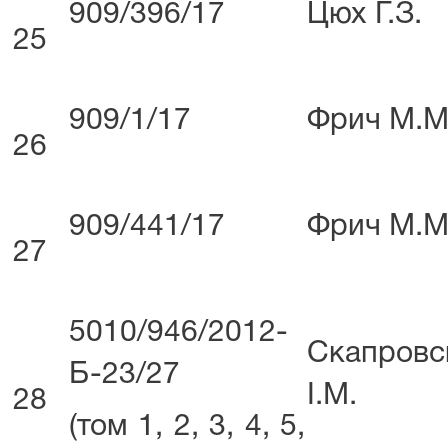
909/396/17
Цюх Г.З.
25
909/1/17
Фрич М.М
26
909/441/17
Фрич М.М
27
5010/946/2012-
Скапровс
Б-23/27
І.М.
28
(том 1, 2, 3, 4, 5,