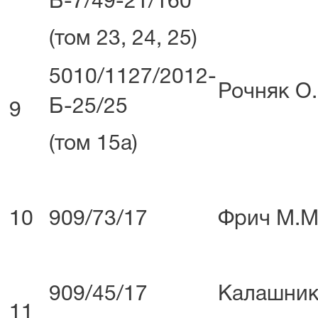
Б-7/49-21/160
(том 23, 24, 25)
5010/1127/2012-
Рочняк О.
Б-25/25
9
(том 15а)
10
909/73/17
Фрич М.М
909/45/17
Калашник
11