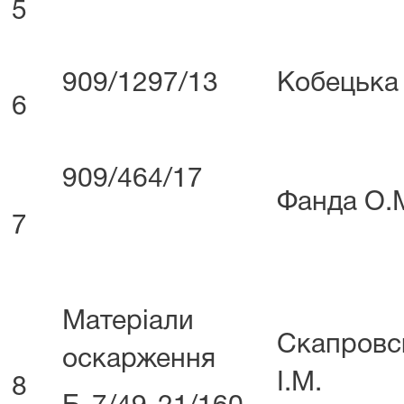
5
909/1297/13
Кобецька
6
909/464/17
Фанда О.
7
Матеріали
Скапровс
оскарження
І.М.
8