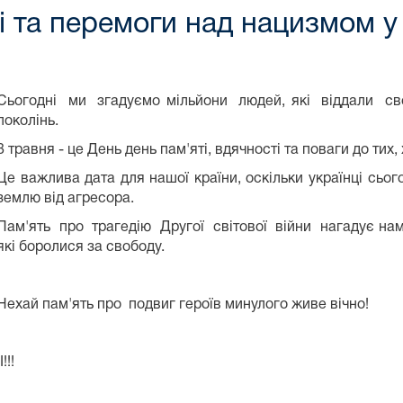
 та перемоги над нацизмом у Д
Сьогодні ми згадуємо мільйони людей, які віддали 
поколінь.
8 травня - це День день пам'яті, вдячності та поваги до тих,
Це важлива дата для нашої країни, оскільки українці сьо
землю від агресора.
Пам'ять про трагедію Другої світової війни нагадує нам 
які боролися за свободу.
Нехай пам'ять про подвиг героїв минулого живе вічно!
!!