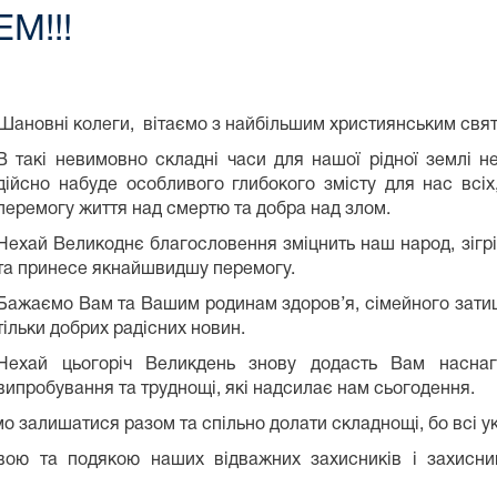
М!!!
Шановні колеги, вітаємо з найбільшим християнським свя
В такі невимовно складні часи для нашої рідної землі н
дійсно набуде особливого глибокого змісту для нас всі
перемогу життя над смертю та добра над злом.
Нехай Великоднє благословення зміцнить наш народ, зігрі
та принесе якнайшвидшу перемогу.
Бажаємо Вам та Вашим родинам здоров’я, сімейного затишк
тільки добрих радісних новин.
Нехай цьогоріч Великдень знову додасть Вам насна
випробування та труднощі, які надсилає нам сьогодення.
о залишатися разом та спільно долати складнощі, бо всі ук
ю та подякою наших відважних захисників і захисниц