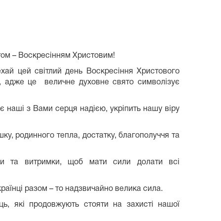
том – Воскресінням Христовим!
ехай цей світлий день Воскресіння Христового
х, адже це величне духовне свято символізує
є наші з Вами серця надією, укріпить нашу віру
у, родинного тепла, достатку, благополуччя та
ги та витримки, щоб мати сили долати всі
раїнці разом – то надзвичайно велика сила.
ь, які продовжують стояти на захисті нашої