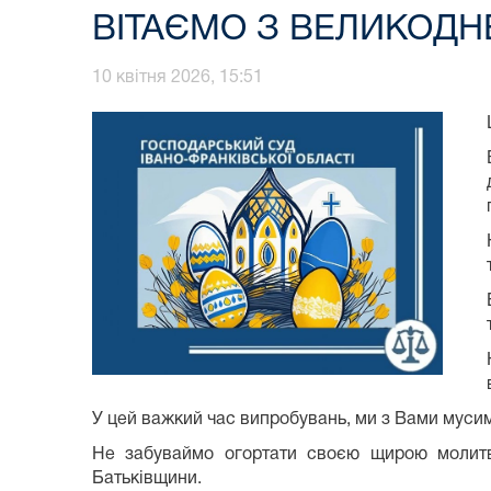
ВІТАЄМО З ВЕЛИКОДНЕ
10 квітня 2026, 15:51
У цей важкий час випробувань, ми з Вами мусим
Не забуваймо огортати своєю щирою молитво
Батьківщини.