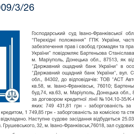
909/3/26
Господарський суд Івано-Франківської обл
“Перехідні положення” ГПК України, част
забезпечення прав і свобод громадян та пра
України” повідомляє Бартеньова Станіслава В
м. Маріуполь, Донецька обл., 87513, як в
"Державний ощадний банк України" в особ
"Державний ощадний банк України", вул. Сі
обл., 84302, до відповідачів: ТОВ "АСТ Авт
кв.58, м. Івано-Франківськ, 76010; Бартень
буд.74, кв.63, м. Маріуполь, Донецька обл.,
за договором кредитної лінії №104.10-35/К-6
яких: 749 431,81 грн - заборгованість за
редитом, 1 749,85 грн - заборгованість за комісією та стя
 відкладено. Наступне судове засідання відбудеться 25.03
. Грушевського, 32, м. Івано-Франківськ,76018, зал судови