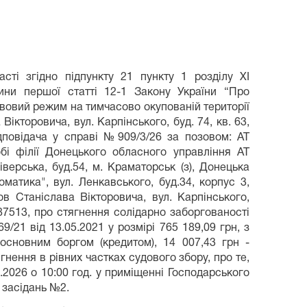
асті згідно підпункту 21 пункту 1 розділу XI
ини першої статті 12-1 Закону України “Про
вовий режим на тимчасово окупованій території
ікторовича, вул. Карпінського, буд. 74, кв. 63,
ідповідача у справі №909/3/26 за позовом: АТ
і філії Донецького обласного управління АТ
верська, буд.54, м. Краматорськ (з), Донецька
оматика", вул. Ленкавського, буд.34, корпус 3,
ов Станіслава Вікторовича, вул. Карпінського,
 87513, про стягнення солідарно заборгованості
9/21 від 13.05.2021 у розмірі 765 189,09 грн, з
 основним боргом (кредитом), 14 007,43 грн -
гнення в рівних частках судового збору, про те,
.2026 о 10:00 год. у приміщенні Господарського
х засідань №2.