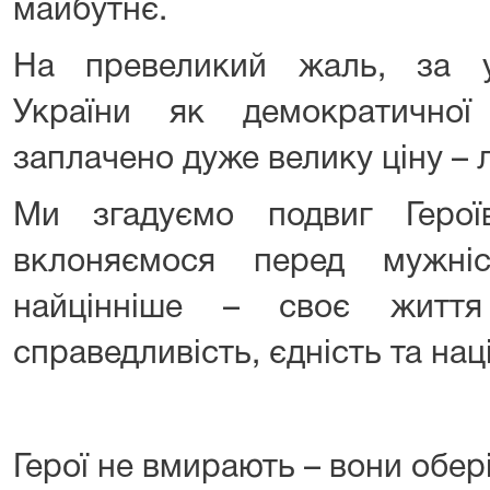
майбутнє.
На превеликий жаль, за у
України як демократичної
заплачено дуже велику ціну – 
Ми згадуємо подвиг Герої
вклоняємося перед мужні
найцінніше – своє житт
справедливість, єдність та нац
Герої не вмирають – вони обері