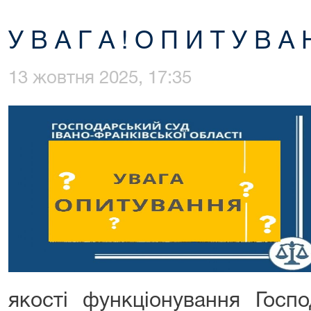
У В А Г А ! О П И Т У В А 
13 жовтня 2025, 17:35
якості функціонування Госпо