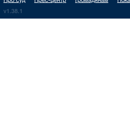
Про суд
Прес-центр
Громадянам
Пока
v1.38.1