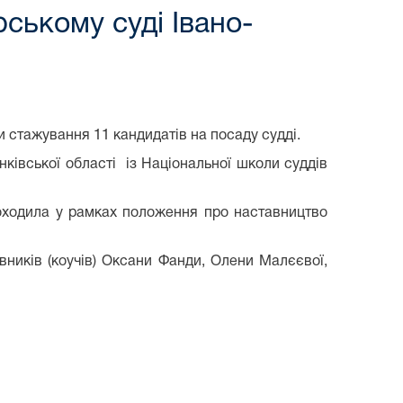
ському суді Івано-
 стажування 11 кандидатів на посаду судді.
ківської області із Національної школи суддів
роходила у рамках положення про наставництво
вників (коучів) Оксани Фанди, Олени Малєєвої,