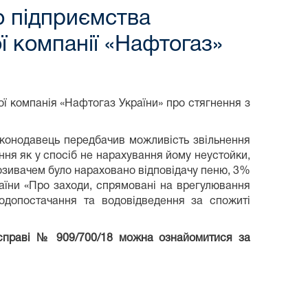
о підприємства
ї компанії «Нафтогаз»
ої компанія «Нафтогаз України» про стягнення з
аконодавець передбачив можливість звільнення
ня як у спосіб не нарахування йому неустойки,
 Позивачем було нараховано відповідачу пеню, 3%
країни «Про заходи, спрямовані на врегулювання
водопостачання та водовідведення за спожиті
у справі № 909/700/18 можна ознайомитися за