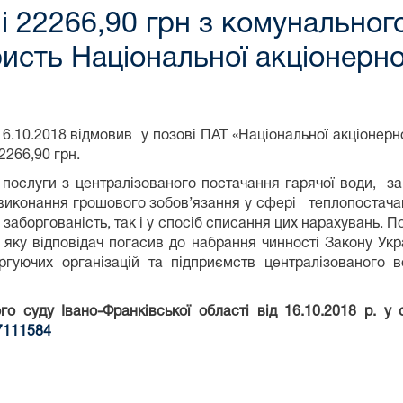
ні 22266,90 грн з комунальног
исть Національної акціонерно
16.10.2018 відмовив у позові ПАТ «Національної акціонерн
266,90 грн.
послуги з централізованого постачання гарячої води, з
 виконання грошового зобов’язання у сфері теплопостачан
ву заборгованість, так і у спосіб списання цих нарахувань.
ь, яку відповідач погасив до набрання чинності Закону У
ергуючих організацій та підприємств централізованого 
о суду Івано-Франківської області від 16.10.2018 р. 
77111584