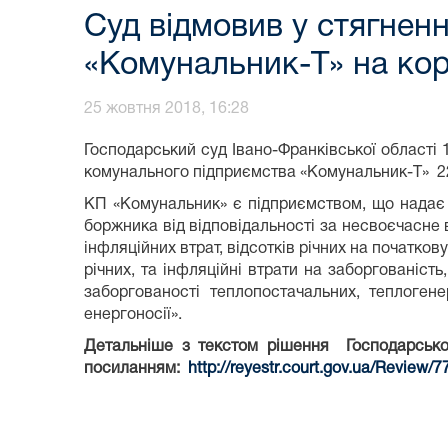
Суд відмовив у стягнен
«Комунальник-Т» на кор
25 жовтня 2018, 16:28
Господарський суд Івано-Франківської області 
комунального підприємства «Комунальник-Т» 22
КП «Комунальник» є підприємством, що надає 
боржника від відповідальності за несвоєчасне
інфляційних втрат, відсотків річних на початко
річних, та інфляційні втрати на заборгованіст
заборгованості теплопостачальних, теплоген
енергоносії».
Детальніше з текстом рішення Господарськог
посиланням:
http://reyestr.court.gov.ua/Review/