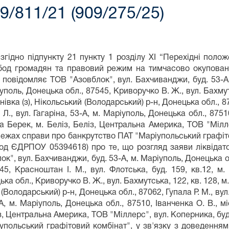
9/811/21 (909/275/25)
згідно підпункту 21 пункту 1 розділу XI “Перехідні поло
бод громадян та правовий режим на тимчасово окупованій
 повідомляє ТОВ "Азовблок", вул. Бахчиванджи, буд. 53-А
ріуполь, Донецька обл., 87545, Криворучко В. Ж., вул. Бахмут
нівка (з), Нікольський (Володарський) р-н, Донецька обл., 8706
., вул. Гагаріна, 53-А, м. Маріуполь, Донецька обл., 875
Берек, м. Беліз, Беліз, Центральна Америка, ТОВ "Міллер
у межах справи про банкрутство ПАТ "Маріупольський графіт
 код ЄДРПОУ 05394618) про те, що розгляд заяви ліквідат
лок", вул. Бахчиванджи, буд. 53-А, м. Маріуполь, Донецька 
45, Красноштан І. М., вул. Флотська, буд. 159, кв.12, м.
ка обл., Криворучко В. Ж., вул. Бахмутська, 122, кв. 128, м.
 (Володарський) р-н, Донецька обл., 87062, Гупала Р. М., вул.
3-А, м. Маріуполь, Донецька обл., 87510, Іванченка О. В.,
з, Центральна Америка, ТОВ "Міллерс", вул. Коперника, буд
іупольський графітовий комбінат", у зв'язку з доведення