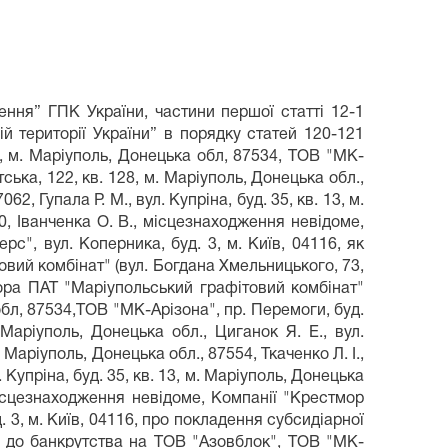
ження” ГПК України, частини першої статті 12-1
 території України” в порядку статей 120-121
, м. Маріуполь, Донецька обл, 87534, ТОВ "МК-
ська, 122, кв. 128, м. Маріуполь, Донецька обл.,
2, Гупала Р. М., вул. Купріна, буд. 35, кв. 13, м.
10, Іванченка О. В., місцезнаходження невідоме,
с", вул. Коперника, буд. 3, м. Київ, 04116, як
овий комбінат" (вул. Богдана Хмельницького, 73,
ора ПАТ "Маріупольський графітовий комбінат"
обл, 87534,ТОВ "МК-Арізона", пр. Перемоги, буд.
 Маріуполь, Донецька обл., Циганок Я. Е., вул.
 Маріуполь, Донецька обл., 87554, Ткаченко Л. І.,
 Купріна, буд. 35, кв. 13, м. Маріуполь, Донецька
 місцезнаходження невідоме, Компанії "Крестмор
. 3, м. Київ, 04116, про покладення субсидіарної
м до банкрутства на ТОВ "Азовблок", ТОВ "МК-