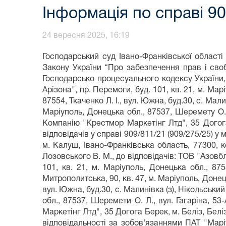
Інформація по справі 90
24 вересня 2025, 16:19
Господарський суд Івано-Франківської області 
Закону України “Про забезпечення прав і сво
Господарсько процесуального кодексу України,
Арізона", пр. Перемоги, буд. 101, кв. 21, м. Ма
87554, Ткаченко Л. І., вул. Южна, буд.30, с. Мали
Маріуполь, Донецька обл., 87537, Шеремету О. Л
Компанію "Крестмор Маркетінг Лтд", 35 Догога 
відповідачів у справі 909/811/21 (909/275/25) 
м. Калуш, Івано-Франківська область, 77300,
Лозовського В. М., до відповідачів: ТОВ "Азовб
101, кв. 21, м. Маріуполь, Донецька обл., 875
Митрополитська, 90, кв. 47, м. Маріуполь, Донець
вул. Южна, буд.30, с. Малинівка (з), Нікольський
обл., 87537, Шеремети О. Л., вул. Гагаріна, 5
Маркетінг Лтд", 35 Догога Берек, м. Беліз, Белі
відповідальності за зобов'язаннями ПАТ "Мар