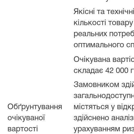
Якісні та техніч
кількості товар
реальних потреб
оптимального сп
Очікувана варті
складає 42 000 г
Замовником здій
загальнодоступн
Обґрунтування
містяться у відк
очікуваної
здійснено аналіз
вартості
урахуванням риз