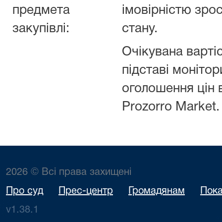
предмета
імовірністю зрос
закупівлі:
стану.
Очікувана варті
підставі монітор
оголошення цін 
Prozorro Market.
2026 © Всі права захищені
Про суд
Прес-центр
Громадянам
Пока
v1.38.1