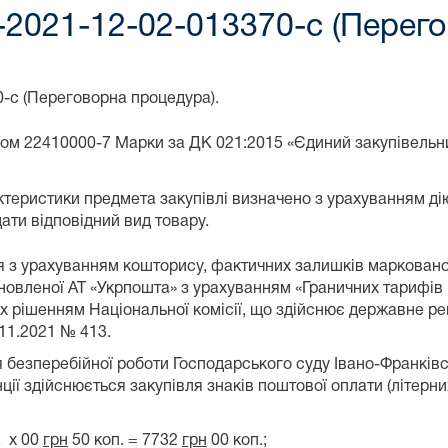
-2021-12-02-013370-c (Перего
-c (Переговорна процедура).
дом 22410000-7 Марки за ДК 021:2015 «Єдиний закупівельн
рактеристики предмета закупівлі визначено з урахуванням ді
ати відповідний вид товару.
 з урахуванням кошторису, фактичних залишків маркованої 
новленої АТ «Укрпошта» з урахуванням «Граничних тарифів 
х рішенням Національної комісії, що здійснює державне ре
.11.2021 № 413.
 безперебійної роботи Господарського суду Івано-Франківс
ії здійснюється закупівля знаків поштової оплати (літерн
. х 00
грн
50 коп. = 7732
грн
00 коп.;