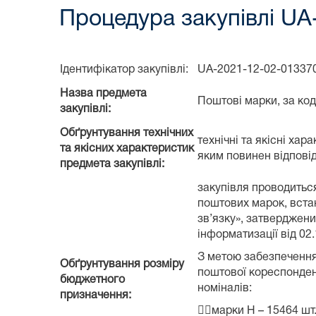
Процедура закупівлі UA
Ідентифікатор закупівлі:
UA-2021-12-02-013370
Назва предмета
Поштові марки, за ко
закупівлі:
Обґрунтування технічних
технічні та якісні ха
та якісних характеристик
яким повинен відповід
предмета закупівлі:
закупівля проводиться
поштових марок, вста
зв’язку», затверджени
інформатизації від 02
З метою забезпечення
Обґрунтування розміру
поштової кореспонденц
бюджетного
номіналів:
призначення:
марки H – 15464 шт