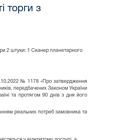
і торги з
ри 2 штуки: 1 Сканер планетарного
12.10.2022 № 1178 «Про затвердження
вників, передбачених Законом України
раїні та протягом 90 днів з дня його
уванням реальних потреб замовника та
істяться у відкритому доступі, а