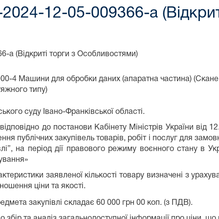
2024-12-05-009366-a (Відкрит
-a (Відкриті торги з Особливостями)
00-4 Машини для обробки даних (апаратна частина) (Скане
тяжного типу)
ького суду Івано-Франківської області.
відповідно до постанови Кабінету Міністрів України від 
ння публічних закупівель товарів, робіт і послуг для замо
влі”, на період дії правового режиму воєнного стану в Ук
ування»
арактеристики заявленої кількості товару визначені з урах
ношення ціни та якості.
едмета закупівлі складає 60 000 грн 00 коп. (з ПДВ).
збір та аналіз загальнодоступної інформації про ціни, що м