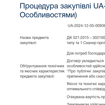
Процедура закупівлі UA-
Особливостями)
UA-2024-12-05-009366
Назва предмета
ДК 021:2015 – 302100
закупівлі:
типу та 1 Сканер про
Для потреб Господарс
Договір укладається 
Обґрунтування технічних
особливостей здійсне
та якісних характеристик
“Про публічні закупі
предмета закупівлі:
припинення або скас
Якісні та технічні х
оптимального співвід
Очікувана вартість пр
Замовником здійснено 